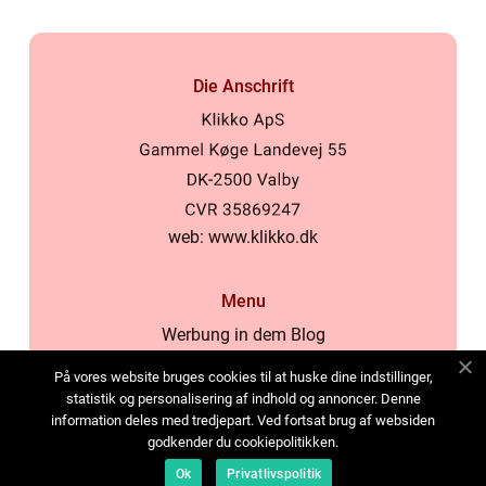
Die Anschrift
web:
www.klikko.dk
Menu
Werbung in dem Blog
Über uns
På vores website bruges cookies til at huske dine indstillinger,
Cookies
statistik og personalisering af indhold og annoncer. Denne
information deles med tredjepart. Ved fortsat brug af websiden
Kontaktiere uns
godkender du cookiepolitikken.
Sitemap
Ok
Privatlivspolitik